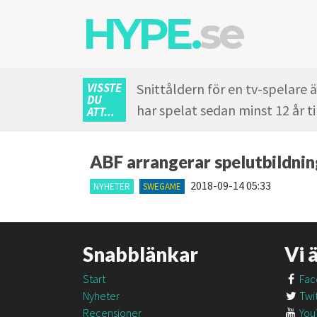
HYPE.
se
VISSTE
Snittåldern för en tv-spelare ä
DU
har spelat sedan minst 12 år ti
ATT...
ABF arrangerar spelutbildnin
2018-09-14 05:33
NYHETER
SWEGAME
Snabblänkar
Vi 
Start
Fac
Nyheter
Twit
Recensioner
You