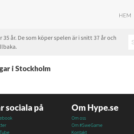
HEM
r 35 år. De som köper spelen är i snitt 37 år och
llbaka.
gar i Stockholm
är sociala på
Om Hype.se
ebook
Om oss
ter
Om #SweGame
Tube
Kontakt