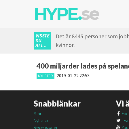
HYPE.
se
VISSTE
Det är 8445 personer som jobb
DU
kvinnor.
ATT...
400 miljarder lades på spela
2019-01-22 22:53
NYHETER
Snabblänkar
Vi 
Start
Fac
Nyheter
Twit
Recensioner
You