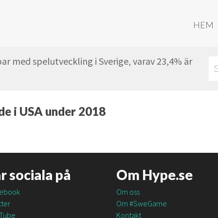
HEM
ar med spelutveckling i Sverige, varav 23,4% är
nde i USA under 2018
är sociala på
Om Hype.se
ebook
Om oss
ter
Om #SweGame
Tube
Kontakt