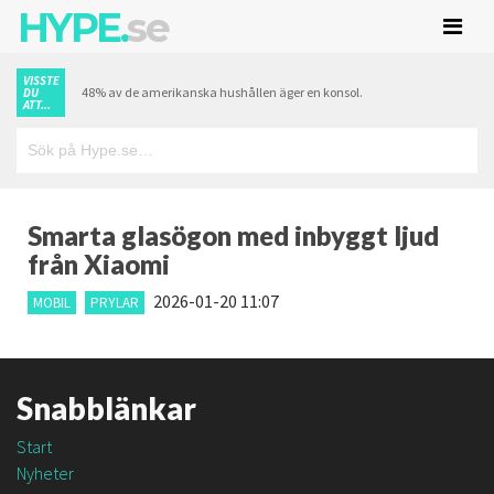
HYPE.
se
VISSTE
48% av de amerikanska hushållen äger en konsol.
DU
ATT...
Smarta glasögon med inbyggt ljud
från Xiaomi
2026-01-20 11:07
MOBIL
PRYLAR
Snabblänkar
Start
Nyheter