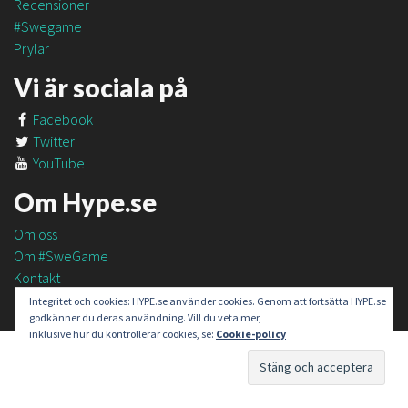
Recensioner
#Swegame
Prylar
Vi är sociala på
Facebook
Twitter
YouTube
Om Hype.se
Om oss
Om #SweGame
Kontakt
Integritet och cookies: HYPE.se använder cookies. Genom att fortsätta HYPE.se
godkänner du deras användning. Vill du veta mer,
inklusive hur du kontrollerar cookies, se:
Cookie-policy