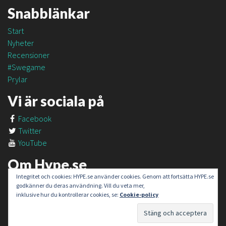
Snabblänkar
Start
Nyheter
Recensioner
#Swegame
Prylar
Vi är sociala på
Facebook
Twitter
YouTube
Om Hype.se
Integritet och cookies: HYPE.se använder cookies. Genom att fortsätta HYPE.se
Om oss
godkänner du deras användning. Vill du veta mer,
Om #SweGame
inklusive hur du kontrollerar cookies, se:
Cookie-policy
Kontakt