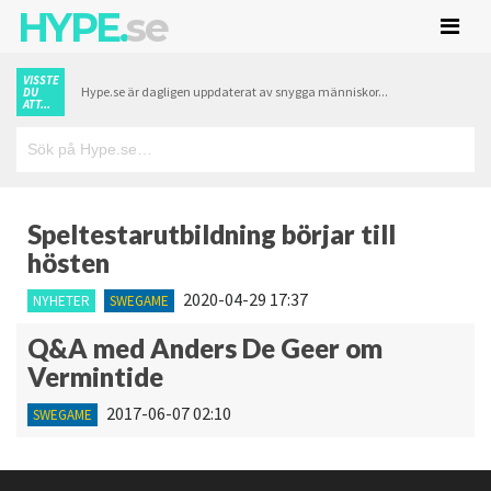
HYPE.
se
VISSTE
Hype.se är dagligen uppdaterat av snygga människor...
DU
ATT...
Speltestarutbildning börjar till
hösten
2020-04-29 17:37
NYHETER
SWEGAME
Q&A med Anders De Geer om
Vermintide
2017-06-07 02:10
SWEGAME