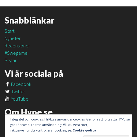
Snabblänkar
Start
Nyheter
Recensioner
#Swegame
Prylar
Vi är sociala på
Facebook
Twitter
YouTube
Om Hype.se
Integritet och cookies: HYPE.se använder cookies. Genom att fortsätta HYPE.se
Om oss
godkänner du deras användning. Vill du veta mer,
Om #SweGame
inklusive hur du kontrollerar cookies, se:
Cookie-policy