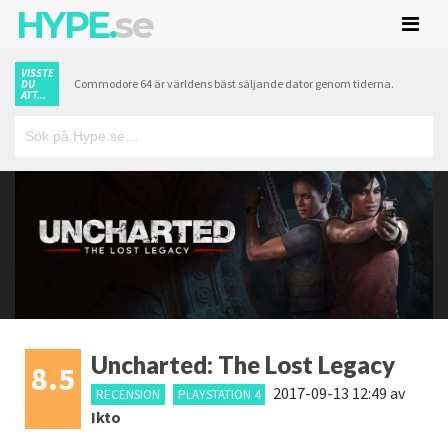
HYPE.
se
VISSTE
Commodore 64 är världens bäst säljande dator genom tiderna.
DU
ATT...
Uncharted: The Lost Legacy
8.5
2017-09-13 12:49
av
RECENSION
PLAYSTATION 4
Ikto