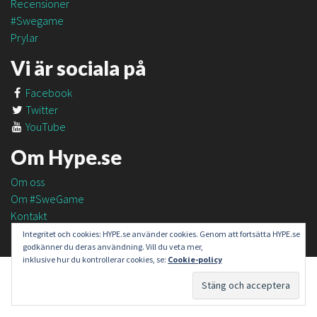
Recensioner
#Swegame
Prylar
Vi är sociala på
Facebook
Twitter
YouTube
Om Hype.se
Om oss
Om #SweGame
Kontakt
Integritet och cookies: HYPE.se använder cookies. Genom att fortsätta HYPE.se
godkänner du deras användning. Vill du veta mer,
inklusive hur du kontrollerar cookies, se:
Cookie-policy