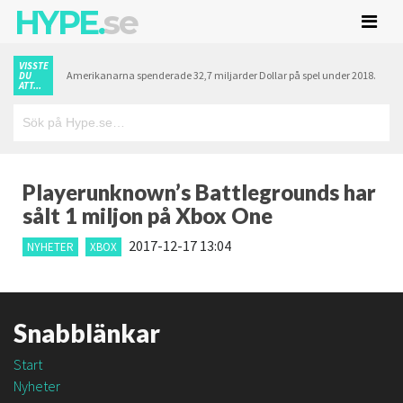
HYPE.
se
VISSTE
Amerikanarna spenderade 32,7 miljarder Dollar på spel under 2018.
DU
ATT...
Playerunknown’s Battlegrounds har
sålt 1 miljon på Xbox One
2017-12-17 13:04
NYHETER
XBOX
Snabblänkar
Start
Nyheter