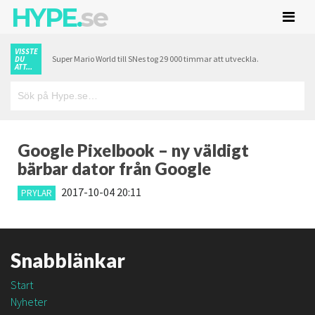
HYPE.
se
VISSTE
Super Mario World till SNes tog 29 000 timmar att utveckla.
DU
ATT...
Google Pixelbook – ny väldigt
bärbar dator från Google
2017-10-04 20:11
PRYLAR
Snabblänkar
Start
Nyheter