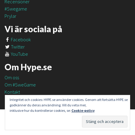
Recensioner
#Swegame
Prylar
Vi är sociala på
Facebook
Twitter
YouTube
Om Hype.se
Om oss
Om #SweGame
Kontakt
Integritet och cookies: HYPE.se använder cookies. Genom att fortsätta HYPE.se
godkänner du deras användning. Vill du veta mer,
inklusive hur du kontrollerar cookies, se:
Cookie-policy