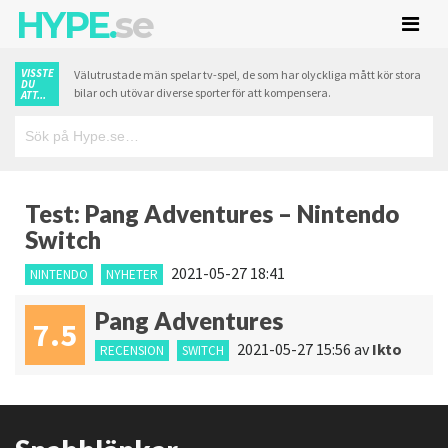
HYPE.
se
VISSTE
Välutrustade män spelar tv-spel, de som har olyckliga mått kör stora
DU
bilar och utövar diverse sporter för att kompensera.
ATT...
Test: Pang Adventures – Nintendo
Switch
2021-05-27 18:41
NINTENDO
NYHETER
Pang Adventures
7.5
2021-05-27 15:56
av
Ikto
RECENSION
SWITCH