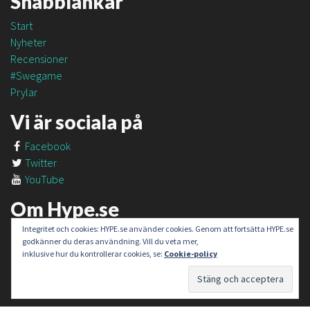
Snabblänkar
Start
Nyheter
Recensioner
#Swegame
Prylar
Vi är sociala på
Facebook
Twitter
YouTube
Om Hype.se
Integritet och cookies: HYPE.se använder cookies. Genom att fortsätta HYPE.se
Om oss
godkänner du deras användning. Vill du veta mer,
Om #SweGame
inklusive hur du kontrollerar cookies, se:
Cookie-policy
Kontakt