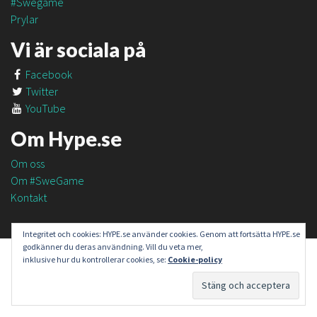
#Swegame
Prylar
Vi är sociala på
Facebook
Twitter
YouTube
Om Hype.se
Om oss
Om #SweGame
Kontakt
Integritet och cookies: HYPE.se använder cookies. Genom att fortsätta HYPE.se
godkänner du deras användning. Vill du veta mer,
inklusive hur du kontrollerar cookies, se:
Cookie-policy