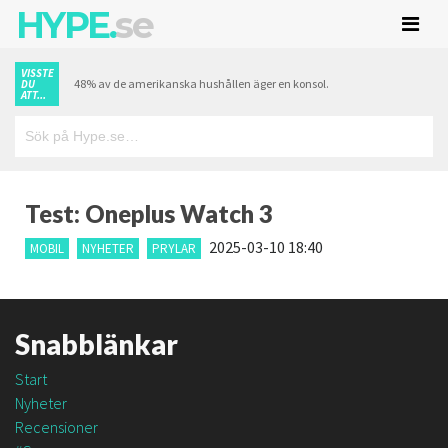
HYPE.
se
VISSTE
48% av de amerikanska hushållen äger en konsol.
DU
ATT...
Test: Oneplus Watch 3
2025-03-10 18:40
MOBIL
NYHETER
PRYLAR
Snabblänkar
Start
Nyheter
Recensioner