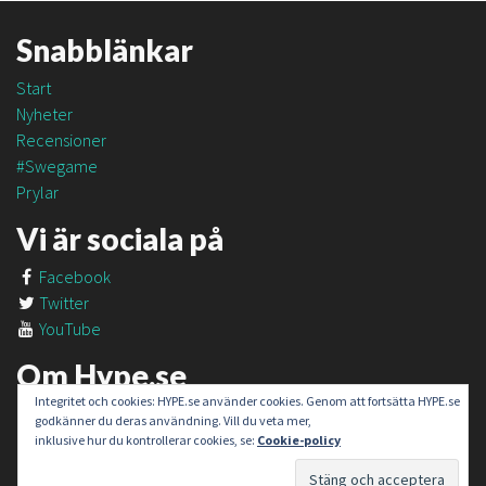
Snabblänkar
Start
Nyheter
Recensioner
#Swegame
Prylar
Vi är sociala på
Facebook
Twitter
YouTube
Om Hype.se
Integritet och cookies: HYPE.se använder cookies. Genom att fortsätta HYPE.se
Om oss
godkänner du deras användning. Vill du veta mer,
Om #SweGame
inklusive hur du kontrollerar cookies, se:
Cookie-policy
Kontakt