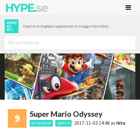
HYPE.
se
VISSTE
Hype.se är dagligen uppdaterat av snygga människor...
DU
ATT...
Super Mario Odyssey
9
2017-11-03 14:48
av
Ikto
RECENSION
SWITCH