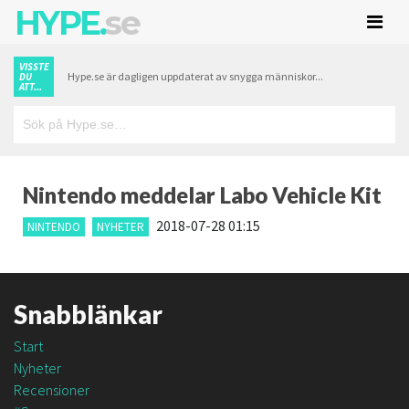
HYPE.
se
VISSTE
Hype.se är dagligen uppdaterat av snygga människor...
DU
ATT...
Nintendo meddelar Labo Vehicle Kit
2018-07-28 01:15
NINTENDO
NYHETER
Snabblänkar
Start
Nyheter
Recensioner