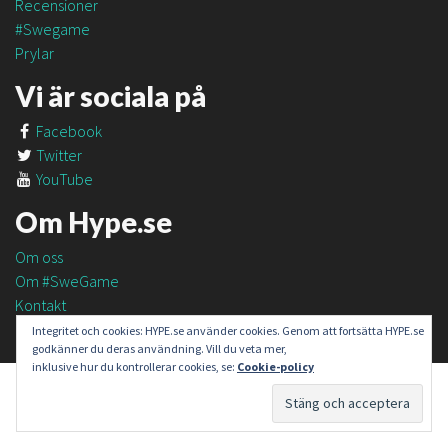
Recensioner
#Swegame
Prylar
Vi är sociala på
Facebook
Twitter
YouTube
Om Hype.se
Om oss
Om #SweGame
Kontakt
Integritet och cookies: HYPE.se använder cookies. Genom att fortsätta HYPE.se
godkänner du deras användning. Vill du veta mer,
inklusive hur du kontrollerar cookies, se:
Cookie-policy