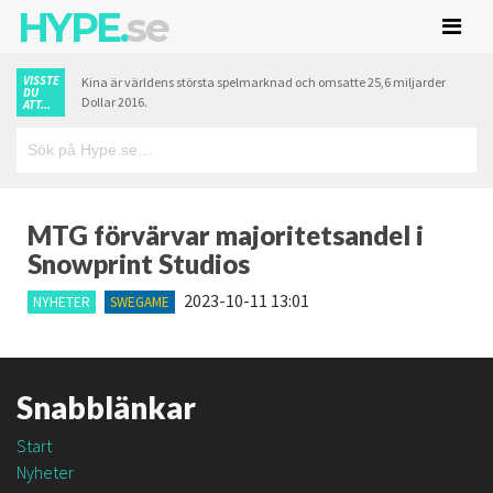
HYPE.
se
VISSTE
Kina är världens största spelmarknad och omsatte 25,6 miljarder
DU
Dollar 2016.
ATT...
MTG förvärvar majoritetsandel i
Snowprint Studios
2023-10-11 13:01
NYHETER
SWEGAME
Snabblänkar
Start
Nyheter