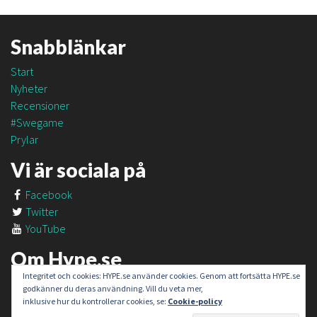
Snabblänkar
Start
Nyheter
Recensioner
#Swegame
Prylar
Vi är sociala på
Facebook
Twitter
YouTube
Om Hype.se
Integritet och cookies: HYPE.se använder cookies. Genom att fortsätta HYPE.se
Om oss
godkänner du deras användning. Vill du veta mer,
Om #SweGame
inklusive hur du kontrollerar cookies, se:
Cookie-policy