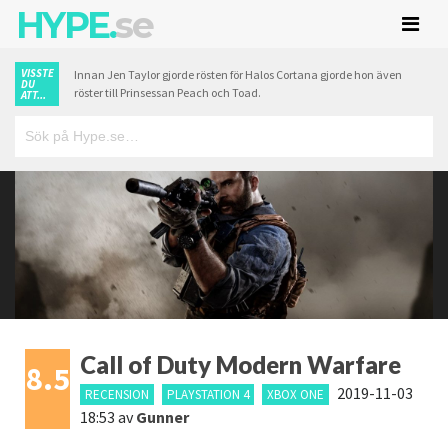
HYPE.
se
VISSTE
Innan Jen Taylor gjorde rösten för Halos Cortana gjorde hon även
DU
röster till Prinsessan Peach och Toad.
ATT...
Call of Duty Modern Warfare
8.5
2019-11-03
RECENSION
PLAYSTATION 4
XBOX ONE
18:53
av
Gunner