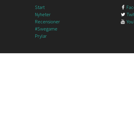
Start
Fac
Nyheter
Twit
Recensioner
You
#Swegame
Prylar