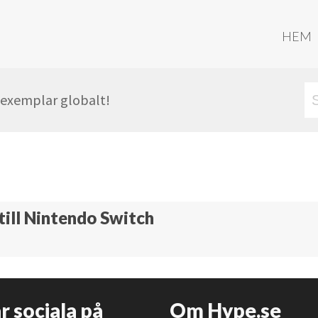
HEM
r exemplar globalt!
till Nintendo Switch
är sociala på
Om Hype.se