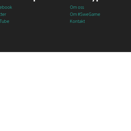
ebook
Om oss
ter
Om #SweGame
Tube
Kontakt