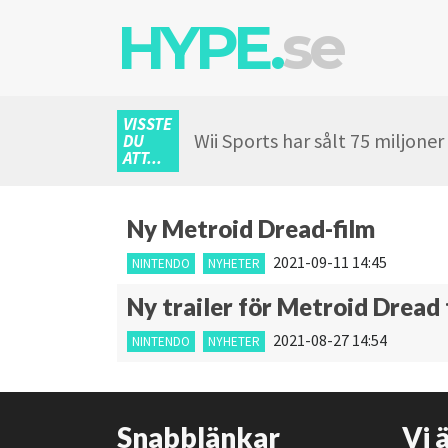
HYPE.
se
VISSTE
Wii Sports har sålt 75 miljone
DU
ATT...
Ny Metroid Dread-film
2021-09-11 14:45
NINTENDO
NYHETER
Ny trailer för Metroid Dread 
2021-08-27 14:54
NINTENDO
NYHETER
Snabblänkar
Vi 