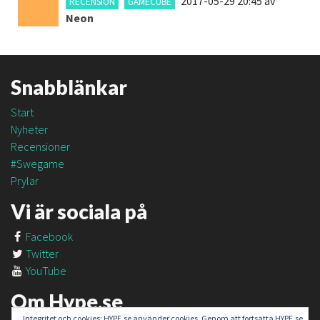
2017-05-29 20:45
av
RECENSION
GAMECUBE
Neon
Snabblänkar
Start
Nyheter
Recensioner
#Swegame
Prylar
Vi är sociala på
Facebook
Twitter
YouTube
Om Hype.se
Integritet och cookies: HYPE.se använder cookies. Genom att fortsätta HYPE.se