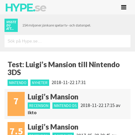
HYPE.
se
VISSTE
154 miljoner jänkare spelar tv- och datorspel.
DU
ATT...
Test: Luigi’s Mansion till Nintendo
3DS
2018-11-22 17:31
NINTENDO
NYHETER
Luigi’s Mansion
7
2018-11-22 17:15
av
RECENSION
NINTENDO DS
Ikto
Luigi’s Mansion
7.5