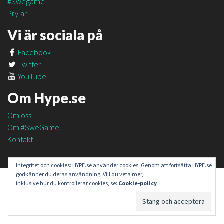
#Swegame
Prylar
Vi är sociala på
Facebook
Twitter
YouTube
Om Hype.se
Om oss
Om #SweGame
Kontakt
Integritet och cookies: HYPE.se använder cookies. Genom att fortsätta HYPE.se
godkänner du deras användning. Vill du veta mer,
inklusive hur du kontrollerar cookies, se:
Cookie-policy