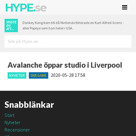
HYPE.
se
VISSTE
Donkey Kong kom till då Nintendo förlorade en Karl-Alfred-licens -
DU
eller Popeye som han heter i USA.
ATT...
Avalanche öppar studio i Liverpool
2020-05-28 17:58
NYHETER
SWEGAME
Snabblänkar
Start
Nyheter
Recensioner