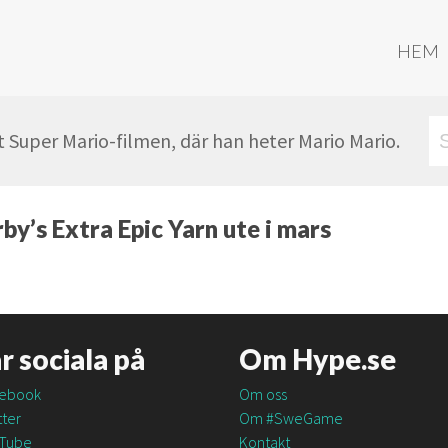
HEM
t Super Mario-filmen, där han heter Mario Mario.
by’s Extra Epic Yarn ute i mars
är sociala på
Om Hype.se
ebook
Om oss
ter
Om #SweGame
Tube
Kontakt