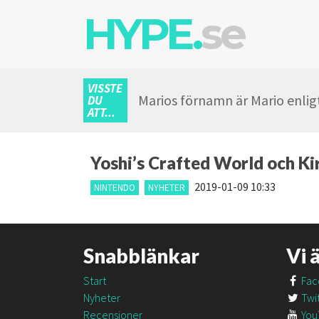
HYPE.
se
VISSTE
Marios förnamn är Mario enlig
DU
ATT...
Yoshi’s Crafted World och Kir
2019-01-09 10:33
NINTENDO
NYHETER
Snabblänkar
Vi 
Start
Fac
Nyheter
Twit
Recensioner
You