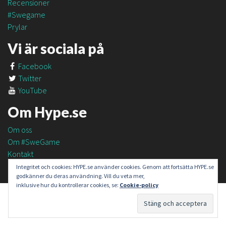
Recensioner
#Swegame
Prylar
Vi är sociala på
Facebook
Twitter
YouTube
Om Hype.se
Om oss
Om #SweGame
Kontakt
Integritet och cookies: HYPE.se använder cookies. Genom att fortsätta HYPE.se
godkänner du deras användning. Vill du veta mer,
inklusive hur du kontrollerar cookies, se:
Cookie-policy