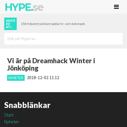
HYPE.
se
VISSTE
154 miljoner jänkare spelar tv- och datorspel.
DU
ATT...
Vi är på Dreamhack Winter i
Jönköping
2018-12-02 11:12
NYHETER
Snabblänkar
Start
Nyheter