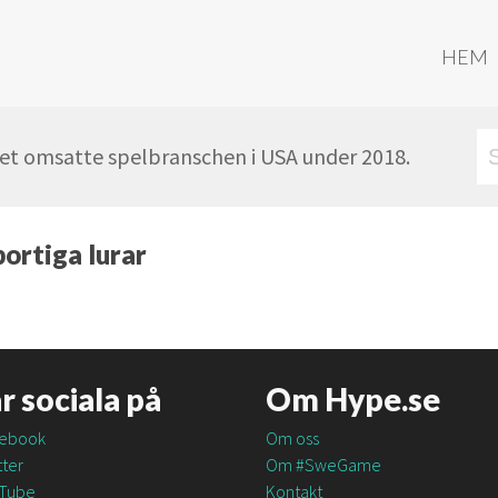
HEM
ket omsatte spelbranschen i USA under 2018.
ortiga lurar
är sociala på
Om Hype.se
ebook
Om oss
ter
Om #SweGame
Tube
Kontakt