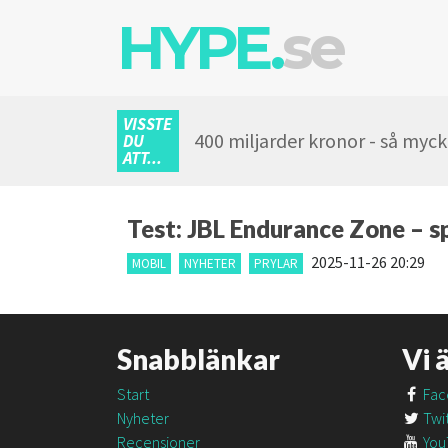
HYPE.
se
VISSTE
400 miljarder kronor - så myc
DU
ATT...
Test: JBL Endurance Zone – sp
2025-11-26 20:29
MOBIL
NYHETER
PRYLAR
Snabblänkar
Vi 
Start
Fac
Nyheter
Twit
Recensioner
You