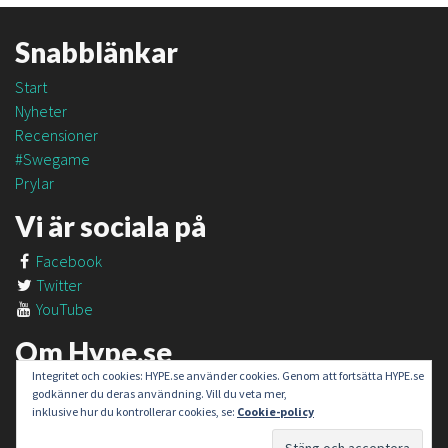
Snabblänkar
Start
Nyheter
Recensioner
#Swegame
Prylar
Vi är sociala på
Facebook
Twitter
YouTube
Om Hype.se
Integritet och cookies: HYPE.se använder cookies. Genom att fortsätta HYPE.se
Om oss
godkänner du deras användning. Vill du veta mer,
Om #SweGame
inklusive hur du kontrollerar cookies, se:
Cookie-policy
Kontakt