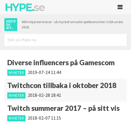
HYPE.
se
VISSTE
400 miljarder kronor - så mycket omsatte spelbranschen i USA under
DU
2018.
ATT...
Diverse influencers på Gamescom
2019-07-24 11:44
NYHETER
Twitchcon tillbaka i oktober 2018
2018-02-28 18:41
NYHETER
Twitch summerar 2017 – på sitt vis
2018-02-07 11:15
NYHETER