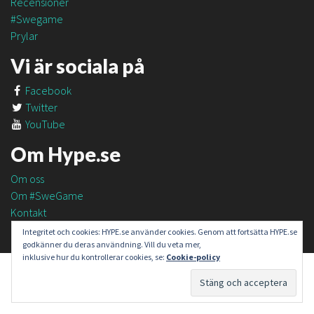
Recensioner
#Swegame
Prylar
Vi är sociala på
Facebook
Twitter
YouTube
Om Hype.se
Om oss
Om #SweGame
Kontakt
Integritet och cookies: HYPE.se använder cookies. Genom att fortsätta HYPE.se
godkänner du deras användning. Vill du veta mer,
inklusive hur du kontrollerar cookies, se:
Cookie-policy