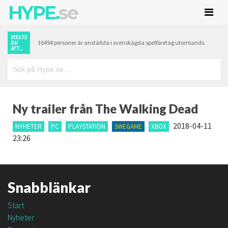
HYPE.
se
VISSTE
16494 personer är anställda i svenskägda spelföretag utomlands.
DU
ATT...
Ny trailer från The Walking Dead
2018-04-11
NYHETER
PC
PLAYSTATION
SWEGAME
XBOX
23:26
Snabblänkar
Start
Nyheter