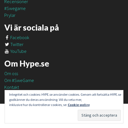
Recensioner
#Swegame
Prylar
Vi är sociala på
Facebook
Twitter
YouTube
Om Hype.se
Om oss
Om #SweGame
Kontakt
Integritet och cookies: HYPE.se använder cookies. Genom att fortsätta HYPE.se
godkänner du deras användning. Vill du veta mer,
inklusive hur du kontrollerar cookies, se:
Cookie-policy