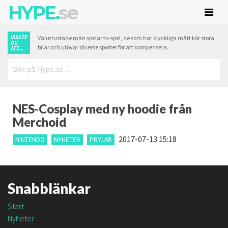
HYPE.
se
VISSTE
Välutrustade män spelar tv-spel, de som har olyckliga mått kör stora
DU
bilar och utövar diverse sporter för att kompensera.
ATT...
NES-Cosplay med ny hoodie från
Merchoid
2017-07-13 15:18
NINTENDO
NYHETER
PRYLAR
Snabblänkar
Start
Nyheter