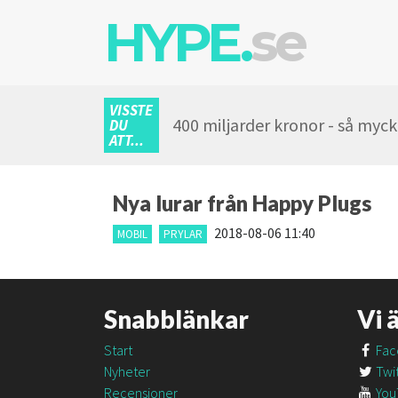
HYPE.
se
VISSTE
400 miljarder kronor - så myc
DU
ATT...
Nya lurar från Happy Plugs
2018-08-06 11:40
MOBIL
PRYLAR
Snabblänkar
Vi 
Start
Fac
Nyheter
Twit
Recensioner
You