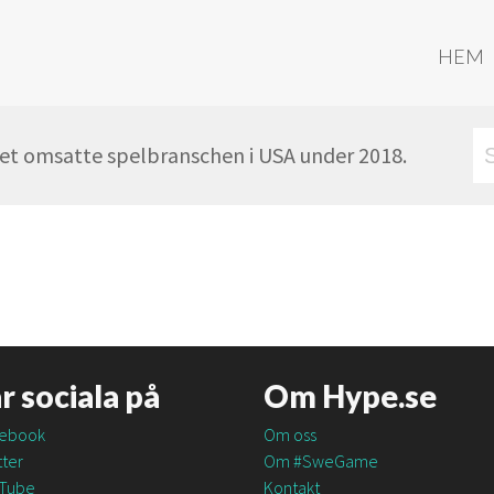
HEM
ket omsatte spelbranschen i USA under 2018.
är sociala på
Om Hype.se
ebook
Om oss
ter
Om #SweGame
Tube
Kontakt