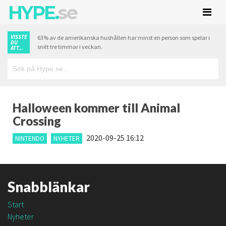
HYPE.
se
VISSTE
63% av de amerikanska hushållen har minst en person som spelar i
DU
snitt tre timmar i veckan.
ATT...
Halloween kommer till Animal
Crossing
2020-09-25 16:12
NINTENDO
NYHETER
Snabblänkar
Start
Nyheter