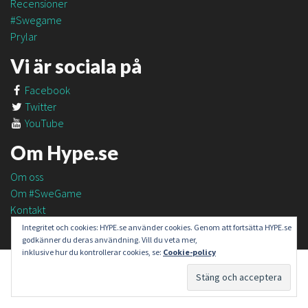
Recensioner
#Swegame
Prylar
Vi är sociala på
Facebook
Twitter
YouTube
Om Hype.se
Om oss
Om #SweGame
Kontakt
Integritet och cookies: HYPE.se använder cookies. Genom att fortsätta HYPE.se
godkänner du deras användning. Vill du veta mer,
inklusive hur du kontrollerar cookies, se:
Cookie-policy