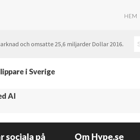
HEM
marknad och omsatte 25,6 miljarder Dollar 2016.
ippare i Sverige
ed AI
är sociala på
Om Hype.se