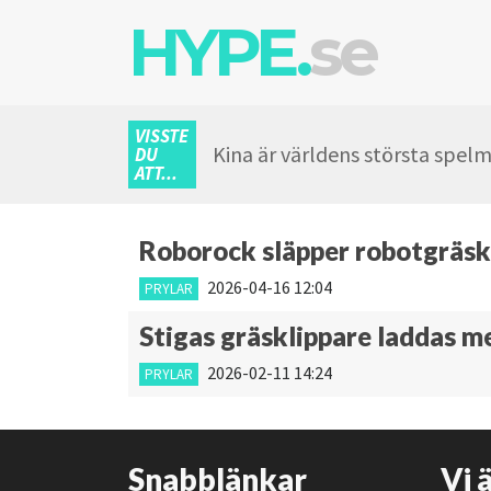
HYPE.
se
VISSTE
Kina är världens största spel
DU
ATT...
Roborock släpper robotgräskl
2026-04-16 12:04
PRYLAR
Stigas gräsklippare laddas m
2026-02-11 14:24
PRYLAR
Snabblänkar
Vi 