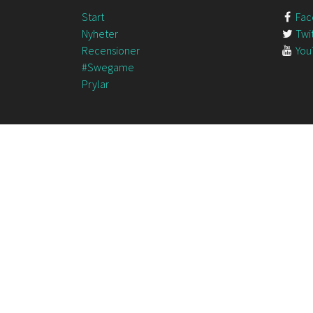
Start
Fac
Nyheter
Twit
Recensioner
You
#Swegame
Prylar