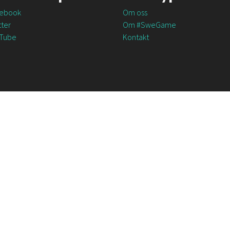
ebook
Om oss
ter
Om #SweGame
Tube
Kontakt