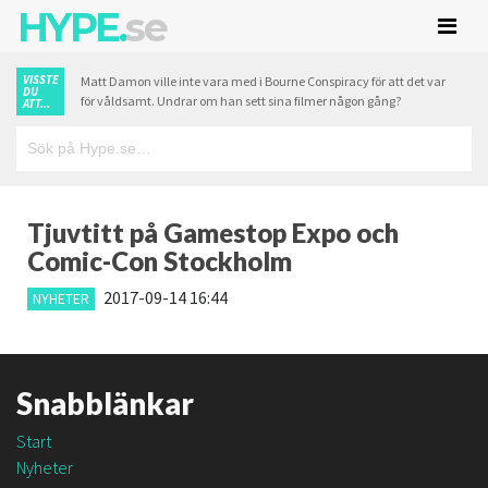
HYPE.
se
VISSTE
Matt Damon ville inte vara med i Bourne Conspiracy för att det var
DU
för våldsamt. Undrar om han sett sina filmer någon gång?
ATT...
Tjuvtitt på Gamestop Expo och
Comic-Con Stockholm
2017-09-14 16:44
NYHETER
Snabblänkar
Start
Nyheter