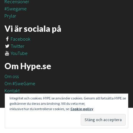
Recensioner
#Swegame
Prylar
Vi är sociala på
Facebook
Twitter
YouTube
Om Hype.se
Om oss
Om #SweGame
Kontakt
Integritet och cookies: HYPE.se använder cookies. Genom att fortsätta HYPE.se
godkänner du deras användning. Vill du veta mer,
inklusive hur du kontrollerar cookies, se:
Cookie-policy