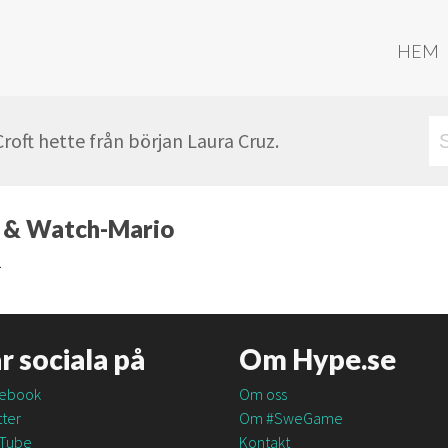
HEM
oft hette från början Laura Cruz.
 & Watch-Mario
2
är sociala på
Om Hype.se
ebook
Om oss
ter
Om #SweGame
Tube
Kontakt