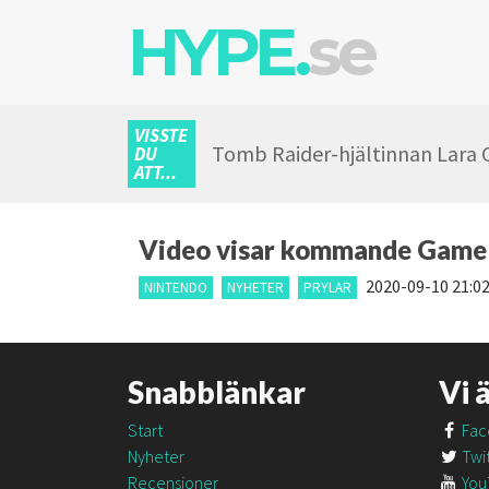
HYPE.
se
VISSTE
Tomb Raider-hjältinnan Lara Cr
DU
ATT...
Video visar kommande Game
2020-09-10 21:0
NINTENDO
NYHETER
PRYLAR
Snabblänkar
Vi 
Start
Fac
Nyheter
Twit
Recensioner
You