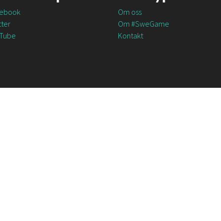
ebook
Om oss
ter
Om #SweGame
Tube
Kontakt