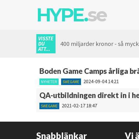
HYPE.
se
VISSTE
400 miljarder kronor - så myc
DU
ATT...
Boden Game Camps årliga brä
2024-09-04 14:21
NYHETER
SWEGAME
QA-utbildningen direkt in i 
2021-02-17 18:47
SWEGAME
Snabblänkar
Vi 