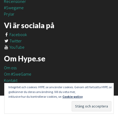
Recensioner
#Swegame
Prylar
Vi är sociala på
Facebook
Twitter
YouTube
Om Hype.se
Om oss
Om #SweGame
Kontakt
Integritet och cookies: HYPE.se använder cookies. Genom att fortsätta HYPE.se
godkänner du deras användning. Vill du veta mer,
inklusive hur du kontrollerar cookies, se:
Cookie-policy