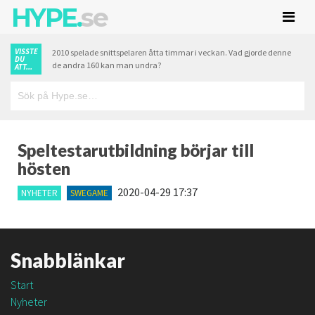
HYPE.
se
VISSTE
2010 spelade snittspelaren åtta timmar i veckan. Vad gjorde denne
DU
de andra 160 kan man undra?
ATT...
Speltestarutbildning börjar till
hösten
2020-04-29 17:37
NYHETER
SWEGAME
Snabblänkar
Start
Nyheter