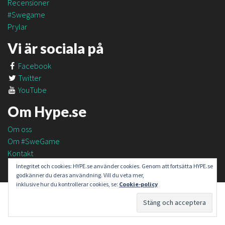
Recensioner
#Swegame
Prylar
Vi är sociala på
Facebook
Twitter
YouTube
Om Hype.se
Om oss
Om #SweGame
Kontakt
Integritet och cookies: HYPE.se använder cookies. Genom att fortsätta HYPE.se
godkänner du deras användning. Vill du veta mer,
inklusive hur du kontrollerar cookies, se:
Cookie-policy