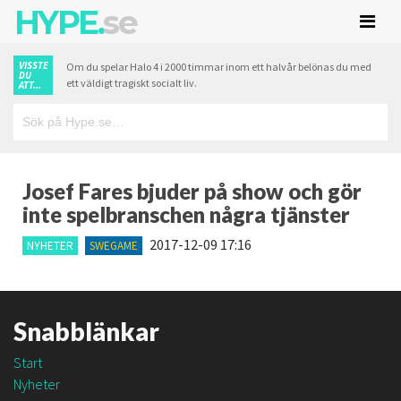
HYPE.
se
VISSTE
Om du spelar Halo 4 i 2000 timmar inom ett halvår belönas du med
DU
ett väldigt tragiskt socialt liv.
ATT...
Josef Fares bjuder på show och gör
inte spelbranschen några tjänster
2017-12-09 17:16
NYHETER
SWEGAME
Snabblänkar
Start
Nyheter