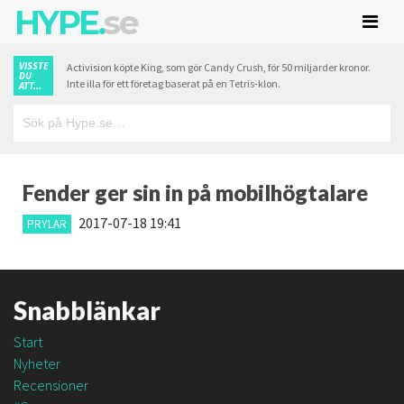
HYPE.
se
VISSTE
Activision köpte King, som gör Candy Crush, för 50 miljarder kronor.
DU
Inte illa för ett företag baserat på en Tetris-klon.
ATT...
Fender ger sin in på mobilhögtalare
2017-07-18 19:41
PRYLAR
Snabblänkar
Start
Nyheter
Recensioner