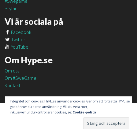
#Swegame
Prylar
Vi är sociala på
Facebook
Twitter
YouTube
Om Hype.se
Om oss
Om #SweGame
Kontakt
Integritet och cookies: HYPE.se använder cookies. Genom att fortsätta HYPE.se
godkänner du deras användning. Vill du veta mer,
inklusive hur du kontrollerar cookies, se:
Cookie-policy