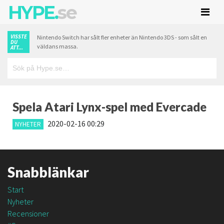
HYPE.
se
VISSTE
Nintendo Switch har sålt fler enheter än Nintendo 3DS - som sålt en
DU
väldans massa.
ATT...
Spela Atari Lynx-spel med Evercade
2020-02-16 00:29
NYHETER
Snabblänkar
Start
Nyheter
Recensioner