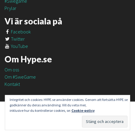
#Swegame
Prylar
Vi är sociala på
Facebook
Twitter
YouTube
Om Hype.se
Om oss
Om #SweGame
Kontakt
Integritet och cookies: HYPE.se använder cookies. Genom att fortsätta HYPE.se
godkänner du deras användning. Vill du veta mer,
inklusive hur du kontrollerar cookies, se:
Cookie-policy