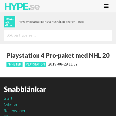
HYPE.
se
VISSTE
48% av de amerikanska hushållen äger en konsol.
DU
ATT...
Playstation 4 Pro-paket med NHL 20
2019-08-29 11:37
NYHETER
PLAYSTATION
Snabblänkar
Start
Nyheter
Recensioner