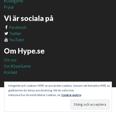
#Swegame
Prylar
Vi är sociala på
Facebook
Twitter
YouTube
Om Hype.se
Om oss
Om #SweGame
Kontakt
Integritet och cookies: HYPE.se använder cookies. Genom att fortsätta HYPE.se
godkänner du deras användning. Vill du veta mer,
inklusive hur du kontrollerar cookies, se:
Cookie-policy