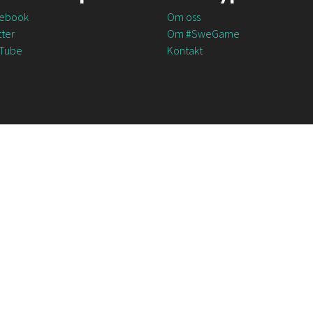
ebook
Om oss
ter
Om #SweGame
Tube
Kontakt