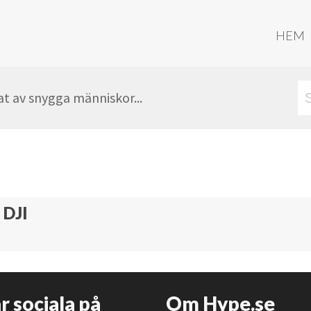
HEM
t av snygga människor...
 DJI
är sociala på
Om Hype.se