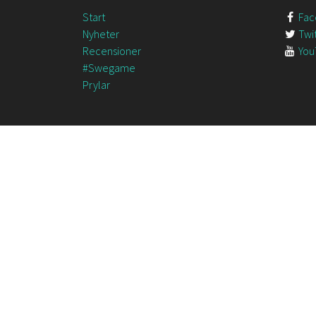
Start
Fac
Nyheter
Twit
Recensioner
You
#Swegame
Prylar