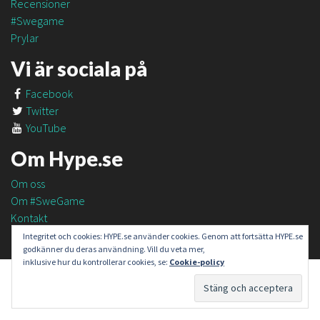
Recensioner
#Swegame
Prylar
Vi är sociala på
Facebook
Twitter
YouTube
Om Hype.se
Om oss
Om #SweGame
Kontakt
Integritet och cookies: HYPE.se använder cookies. Genom att fortsätta HYPE.se
godkänner du deras användning. Vill du veta mer,
inklusive hur du kontrollerar cookies, se:
Cookie-policy