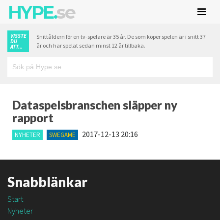
HYPE.
se
VISSTE
Snittåldern för en tv-spelare är 35 år. De som köper spelen är i snitt 37
DU
år och har spelat sedan minst 12 år tillbaka.
ATT...
Dataspelsbranschen släpper ny
rapport
2017-12-13 20:16
NYHETER
SWEGAME
Snabblänkar
Start
Nyheter