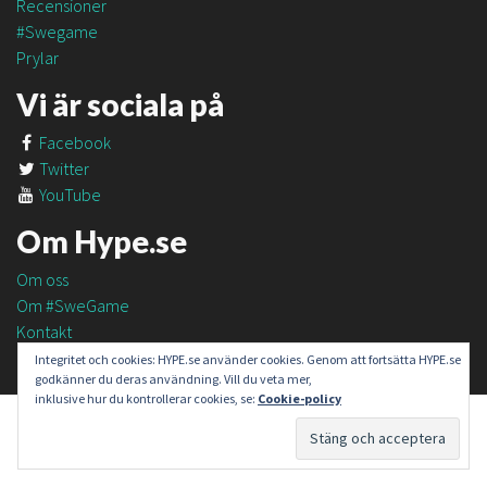
Recensioner
#Swegame
Prylar
Vi är sociala på
Facebook
Twitter
YouTube
Om Hype.se
Om oss
Om #SweGame
Kontakt
Integritet och cookies: HYPE.se använder cookies. Genom att fortsätta HYPE.se
godkänner du deras användning. Vill du veta mer,
inklusive hur du kontrollerar cookies, se:
Cookie-policy