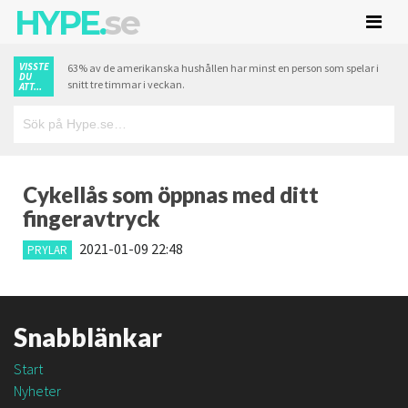
HYPE.
se
VISSTE
63% av de amerikanska hushållen har minst en person som spelar i
DU
snitt tre timmar i veckan.
ATT...
Cykellås som öppnas med ditt
fingeravtryck
2021-01-09 22:48
PRYLAR
Snabblänkar
Start
Nyheter