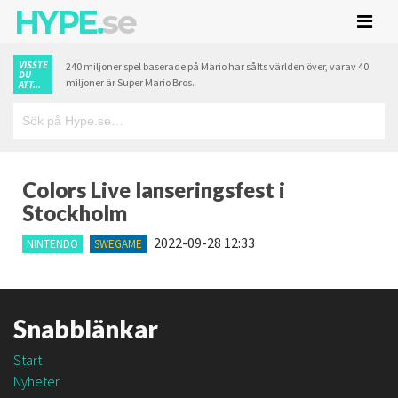
HYPE.
se
VISSTE
240 miljoner spel baserade på Mario har sålts världen över, varav 40
DU
miljoner är Super Mario Bros.
ATT...
Colors Live lanseringsfest i
Stockholm
2022-09-28 12:33
NINTENDO
SWEGAME
Snabblänkar
Start
Nyheter