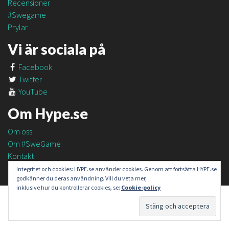
Recensioner
#Swegame
Prylar
Vi är sociala på
Facebook
Twitter
YouTube
Om Hype.se
Om oss
Om #SweGame
Kontakt
Integritet och cookies: HYPE.se använder cookies. Genom att fortsätta HYPE.se
godkänner du deras användning. Vill du veta mer,
inklusive hur du kontrollerar cookies, se:
Cookie-policy