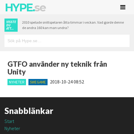
HYPE.
se
VISSTE
2010 spelade snittspelaren åtta timmar i veckan. Vad gjorde denne
DU
de andra 160 kan man undra?
ATT...
GTFO använder ny teknik från
Unity
2018-10-24 08:52
NYHETER
SWEGAME
Snabblänkar
Start
Nyheter