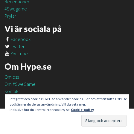
Recensioner
#Swegame
Prylar
Vi är sociala på
Facebook
Twitter
YouTube
Om Hype.se
Om oss
Om #SweGame
Kontakt
Integritet och cookies: HYPE.se använder cookies. Genom att fortsätta HYPE.se
godkänner du deras användning. Vill du veta mer,
inklusive hur du kontrollerar cookies, se:
Cookie-policy