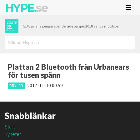
HYPE.
se
VISSTE
51% av alla pengar spenderade på spel 2018 var på mobilspel.
DU
ATT...
Plattan 2 Bluetooth från Urbanears
för tusen spänn
2017-11-10 00:59
PRYLAR
Snabblänkar
Start
Nyheter