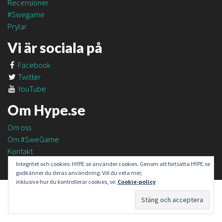
Recensioner
#Swegame
Prylar
Vi är sociala på
Facebook
Twitter
YouTube
Om Hype.se
Om oss
Om #SweGame
Kontakt
Integritet och cookies: HYPE.se använder cookies. Genom att fortsätta HYPE.se
godkänner du deras användning. Vill du veta mer,
inklusive hur du kontrollerar cookies, se:
Cookie-policy