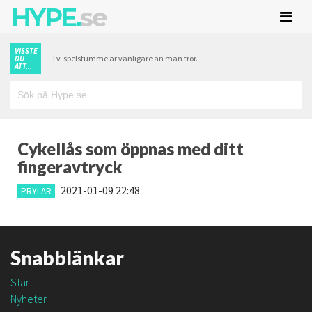
HYPE.
se
VISSTE
Tv-spelstumme är vanligare än man tror.
DU
ATT...
Cykellås som öppnas med ditt
fingeravtryck
2021-01-09 22:48
PRYLAR
Snabblänkar
Start
Nyheter