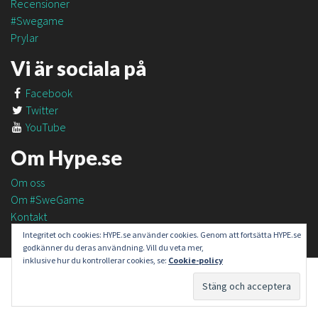
Recensioner
#Swegame
Prylar
Vi är sociala på
Facebook
Twitter
YouTube
Om Hype.se
Om oss
Om #SweGame
Kontakt
Integritet och cookies: HYPE.se använder cookies. Genom att fortsätta HYPE.se
godkänner du deras användning. Vill du veta mer,
inklusive hur du kontrollerar cookies, se:
Cookie-policy