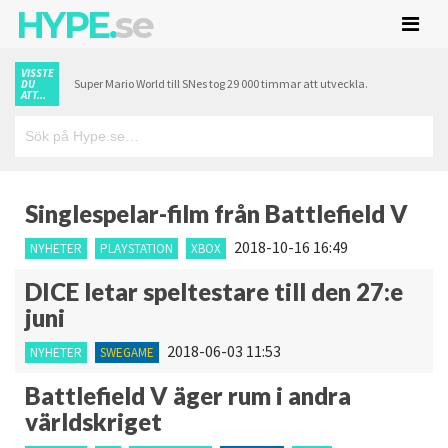
HYPE.
se
VISSTE
Super Mario World till SNes tog 29 000 timmar att utveckla.
DU
ATT...
Singlespelar-film från Battlefield V
2018-10-16 16:49
NYHETER
PLAYSTATION
XBOX
DICE letar speltestare till den 27:e
juni
2018-06-03 11:53
NYHETER
SWEGAME
Battlefield V äger rum i andra
världskriget