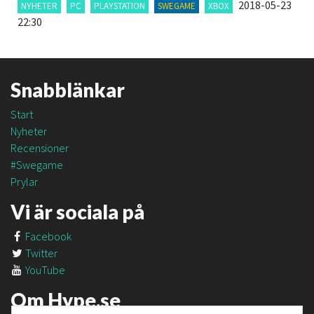
2018-05-23
NYHETER
PC
PLAYSTATION
SWEGAME
XBOX
22:30
Snabblänkar
Start
Nyheter
Recensioner
#Swegame
Prylar
Vi är sociala på
Facebook
Twitter
YouTube
Om Hype.se