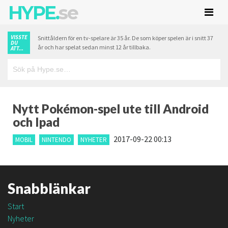
HYPE.
se
VISSTE
Snittåldern för en tv-spelare är 35 år. De som köper spelen är i snitt 37
DU
år och har spelat sedan minst 12 år tillbaka.
ATT...
Nytt Pokémon-spel ute till Android
och Ipad
2017-09-22 00:13
MOBIL
NINTENDO
NYHETER
Snabblänkar
Start
Nyheter