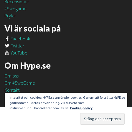
Recensioner
#Swegame
Prylar
Vi är sociala på
Facebook
Twitter
YouTube
Om Hype.se
Om oss
Om #SweGame
Kontakt
Integritet och cookies: HYPE.se använder cookies. Genom att fortsätta HYPE.se
godkänner du deras användning. Vill du veta mer,
inklusive hur du kontrollerar cookies, se:
Cookie-policy