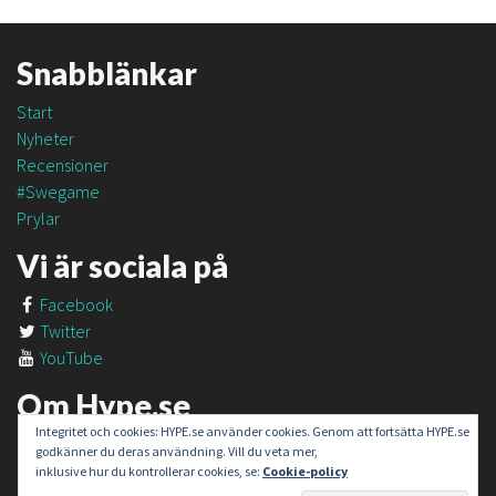
Snabblänkar
Start
Nyheter
Recensioner
#Swegame
Prylar
Vi är sociala på
Facebook
Twitter
YouTube
Om Hype.se
Integritet och cookies: HYPE.se använder cookies. Genom att fortsätta HYPE.se
Om oss
godkänner du deras användning. Vill du veta mer,
Om #SweGame
inklusive hur du kontrollerar cookies, se:
Cookie-policy