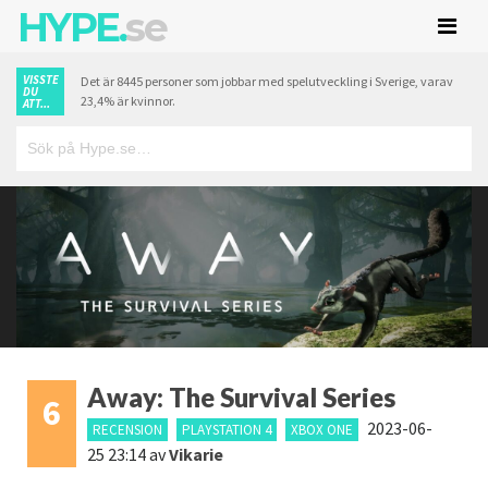
HYPE.
se
VISSTE
Det är 8445 personer som jobbar med spelutveckling i Sverige, varav
DU
23,4% är kvinnor.
ATT...
Away: The Survival Series
6
2023-06-
RECENSION
PLAYSTATION 4
XBOX ONE
25 23:14
av
Vikarie