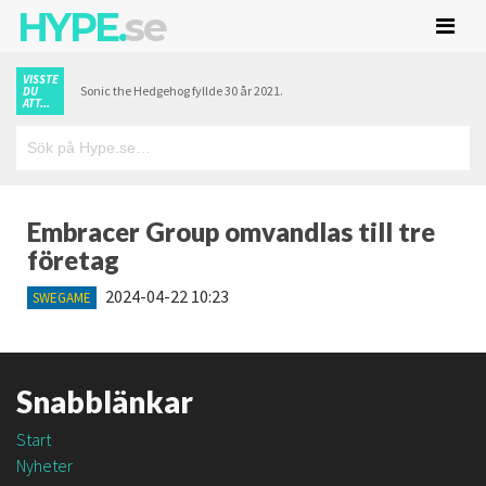
HYPE.
se
VISSTE
Sonic the Hedgehog fyllde 30 år 2021.
DU
ATT...
Embracer Group omvandlas till tre
företag
2024-04-22 10:23
SWEGAME
Snabblänkar
Start
Nyheter