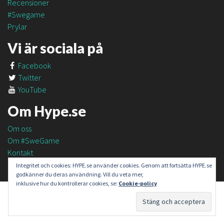
Recensioner
#Swegame
Prylar
Vi är sociala på
Facebook
Twitter
YouTube
Om Hype.se
Om oss
Om #SweGame
Kontakt
Integritet och cookies: HYPE.se använder cookies. Genom att fortsätta HYPE.se
godkänner du deras användning. Vill du veta mer,
inklusive hur du kontrollerar cookies, se:
Cookie-policy