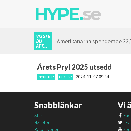
HYPE.
se
VISSTE
Amerikanarna spenderade 32,7 
DU
ATT...
Årets Pryl 2025 utsedd
2024-11-07 09:34
NYHETER
PRYLAR
Snabblänkar
Vi 
Start
Fac
Nyheter
Twit
Recensioner
You