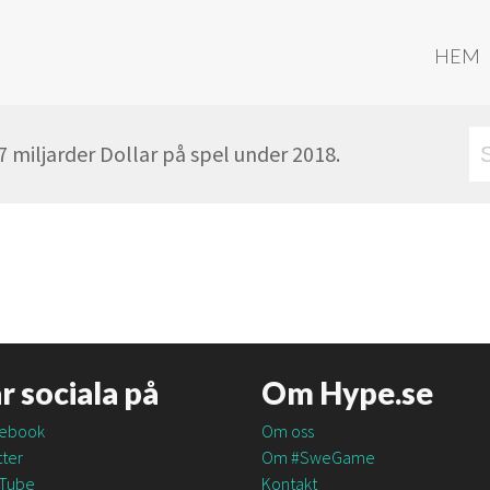
HEM
miljarder Dollar på spel under 2018.
är sociala på
Om Hype.se
ebook
Om oss
ter
Om #SweGame
Tube
Kontakt