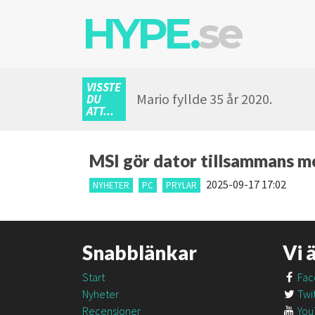
HYPE.
se
VISSTE
Mario fyllde 35 år 2020.
DU
ATT...
MSI gör dator tillsammans 
2025-09-17 17:02
NYHETER
PC
PRYLAR
Snabblänkar
Vi 
Start
Fac
Nyheter
Twit
Recensioner
You