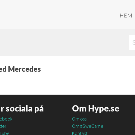
HEM
med Mercedes
är sociala på
Om Hype.se
ebook
Om oss
ter
Om #SweGame
Tube
Kontakt