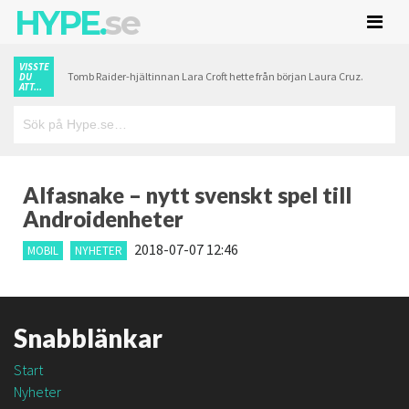
HYPE.
se
VISSTE
Tomb Raider-hjältinnan Lara Croft hette från början Laura Cruz.
DU
ATT...
Alfasnake – nytt svenskt spel till
Androidenheter
2018-07-07 12:46
MOBIL
NYHETER
Snabblänkar
Start
Nyheter