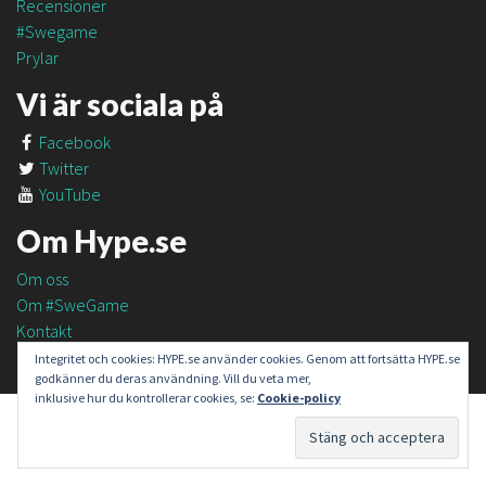
Recensioner
#Swegame
Prylar
Vi är sociala på
Facebook
Twitter
YouTube
Om Hype.se
Om oss
Om #SweGame
Kontakt
Integritet och cookies: HYPE.se använder cookies. Genom att fortsätta HYPE.se
godkänner du deras användning. Vill du veta mer,
inklusive hur du kontrollerar cookies, se:
Cookie-policy