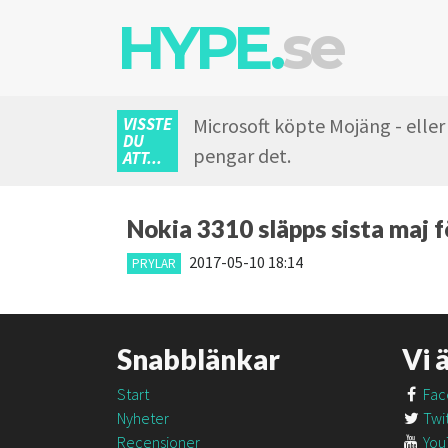
HYPE.
se
VISSTE
Microsoft köpte Mojäng - eller
DU
pengar det.
ATT...
Nokia 3310 släpps sista maj 
2017-05-10 18:14
PRYLAR
Snabblänkar
Vi 
Start
Fac
Nyheter
Twit
Recensioner
You