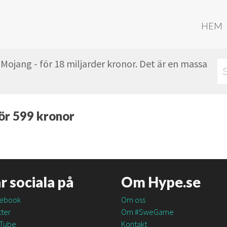
HEM
 Mojang - för 18 miljarder kronor. Det är en massa
för 599 kronor
är sociala på
Om Hype.se
ebook
Om oss
ter
Om #SweGame
Tube
Kontakt