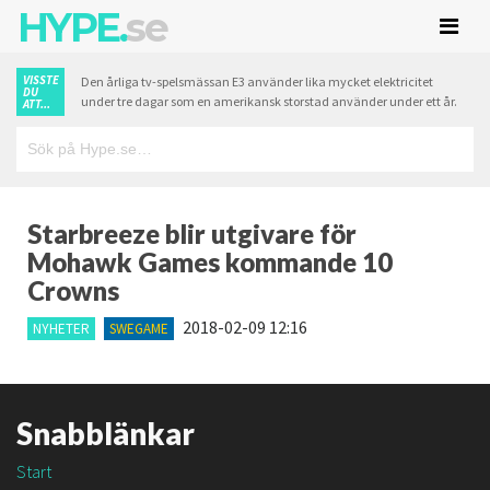
HYPE.
se
VISSTE
Den årliga tv-spelsmässan E3 använder lika mycket elektricitet
DU
under tre dagar som en amerikansk storstad använder under ett år.
ATT...
Starbreeze blir utgivare för
Mohawk Games kommande 10
Crowns
2018-02-09 12:16
NYHETER
SWEGAME
Snabblänkar
Start