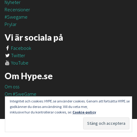
Nyheter
Recensioner
#Swegame
Prylar
Vi är sociala på
Facebook
Twitter
YouTube
Om Hype.se
Om oss
Om #SweGame
Kontakt
Integritet och cookies: HYPE.se använder cookies. Genom att fortsätta HYPE.se
godkänner du deras användning. Vill du veta mer,
inklusive hur du kontrollerar cookies, se:
Cookie-policy