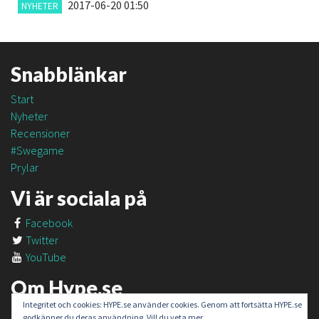
2017-06-20 01:50
NYHETER
Snabblänkar
Start
Nyheter
Recensioner
#Swegame
Prylar
Vi är sociala på
Facebook
Twitter
YouTube
Om Hype.se
Integritet och cookies: HYPE.se använder cookies. Genom att fortsätta HYPE.se
Om oss
godkänner du deras användning. Vill du veta mer,