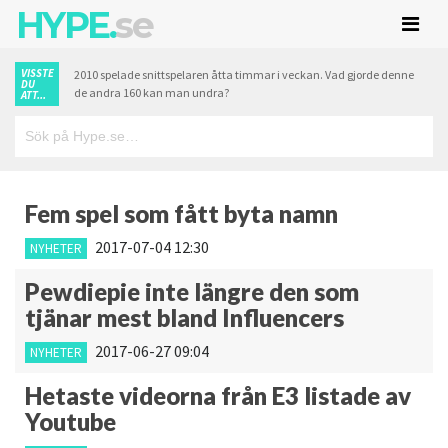
HYPE.
se
VISSTE
2010 spelade snittspelaren åtta timmar i veckan. Vad gjorde denne
DU
de andra 160 kan man undra?
ATT...
Fem spel som fått byta namn
2017-07-04 12:30
NYHETER
Pewdiepie inte längre den som
tjänar mest bland Influencers
2017-06-27 09:04
NYHETER
Hetaste videorna från E3 listade av
Youtube